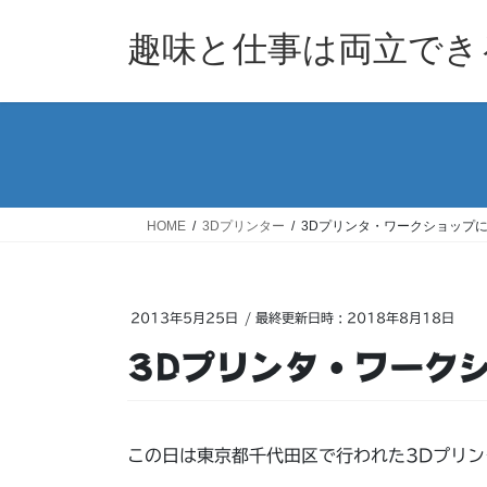
コ
ナ
ン
ビ
趣味と仕事は両立でき
テ
ゲ
ン
ー
ツ
シ
へ
ョ
ス
ン
キ
に
ッ
移
HOME
3Dプリンター
3Dプリンタ・ワークショップ
プ
動
2013年5月25日
/ 最終更新日時 :
2018年8月18日
3Dプリンタ・ワーク
この日は東京都千代田区で行われた3Dプリ