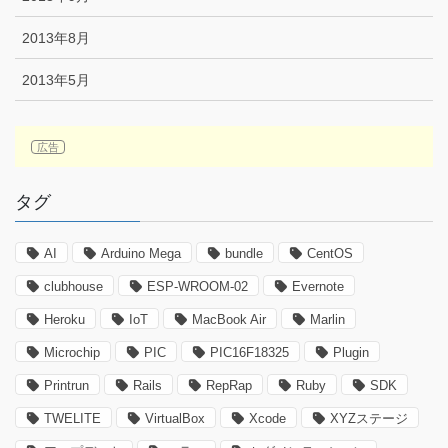
2013年8月
2013年5月
タグ
AI
Arduino Mega
bundle
CentOS
clubhouse
ESP-WROOM-02
Evernote
Heroku
IoT
MacBook Air
Marlin
Microchip
PIC
PIC16F18325
Plugin
Printrun
Rails
RepRap
Ruby
SDK
TWELITE
VirtualBox
Xcode
XYZステージ