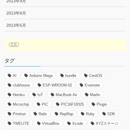
2013年9月
2013年8月
2013年5月
タグ
AI
Arduino Mega
bundle
CentOS
clubhouse
ESP-WROOM-02
Evernote
Heroku
IoT
MacBook Air
Marlin
Microchip
PIC
PIC16F18325
Plugin
Printrun
Rails
RepRap
Ruby
SDK
TWELITE
VirtualBox
Xcode
XYZステージ