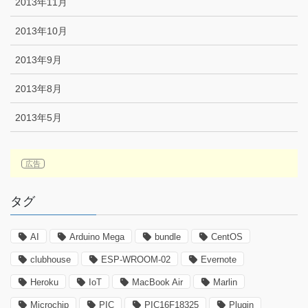
2013年11月
2013年10月
2013年9月
2013年8月
2013年5月
タグ
AI
Arduino Mega
bundle
CentOS
clubhouse
ESP-WROOM-02
Evernote
Heroku
IoT
MacBook Air
Marlin
Microchip
PIC
PIC16F18325
Plugin