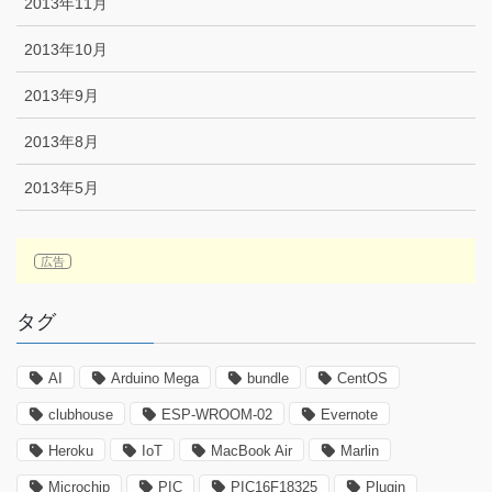
2013年11月
2013年10月
2013年9月
2013年8月
2013年5月
タグ
AI
Arduino Mega
bundle
CentOS
clubhouse
ESP-WROOM-02
Evernote
Heroku
IoT
MacBook Air
Marlin
Microchip
PIC
PIC16F18325
Plugin