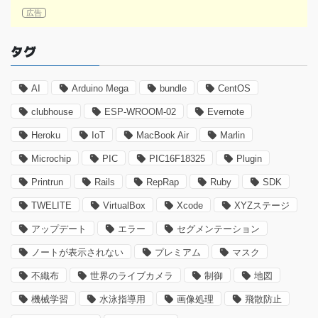
タグ
AI
Arduino Mega
bundle
CentOS
clubhouse
ESP-WROOM-02
Evernote
Heroku
IoT
MacBook Air
Marlin
Microchip
PIC
PIC16F18325
Plugin
Printrun
Rails
RepRap
Ruby
SDK
TWELITE
VirtualBox
Xcode
XYZステージ
アップデート
エラー
セグメンテーション
ノートが表示されない
プレミアム
マスク
不織布
世界のライブカメラ
制御
地図
機械学習
水泳指導用
画像処理
飛散防止