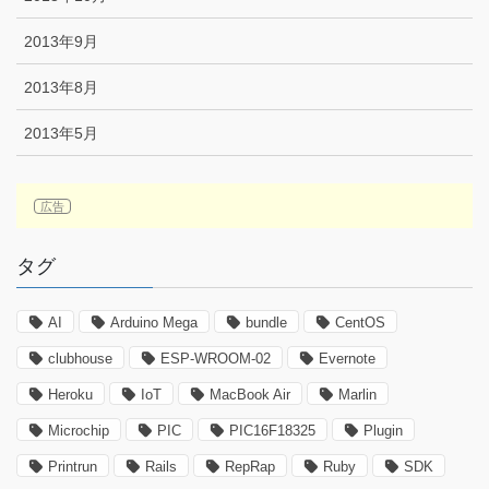
2013年9月
2013年8月
2013年5月
タグ
AI
Arduino Mega
bundle
CentOS
clubhouse
ESP-WROOM-02
Evernote
Heroku
IoT
MacBook Air
Marlin
Microchip
PIC
PIC16F18325
Plugin
Printrun
Rails
RepRap
Ruby
SDK